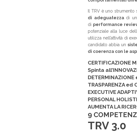
comportamentali diffe
Il TRV è uno strumento se
di adeguatezza
di un
di
performance revi
potenziale alla luce de
utilizza nell’attività di
candidato abbia un
sist
di coerenza con le as
CERTIFICAZIONE 
Spinta all’INNOV
DETERMINAZIONE 
TRASPARENZA ed 
EXECUTIVE ADAPTI
PERSONAL HOLIST
AUMENTA LA RICER
9 COMPETENZ
TRV 3.0