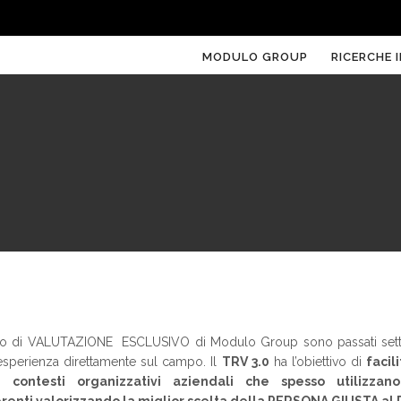
MODULO GROUP
RICERCHE I
llo di VALUTAZIONE ESCLUSIVO di Modulo Group sono passati sette
i esperienza direttamente sul campo. Il
TRV 3.0
ha l’obiettivo di
facil
contesti organizzativi aziendali che spesso utilizzan