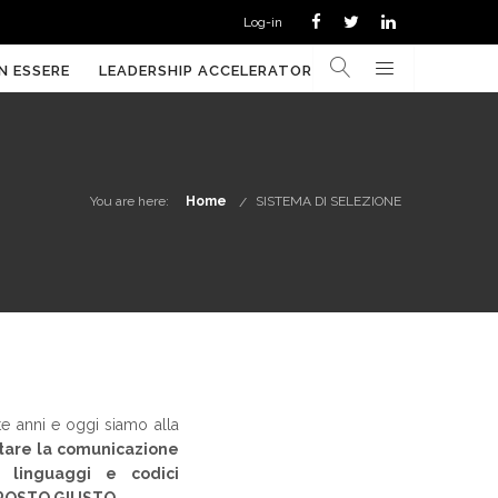
Log-in
N ESSERE
LEADERSHIP ACCELERATOR
You are here:
Home
SISTEMA DI SELEZIONE
 anni e oggi siamo alla
itare la comunicazione
o linguaggi e codici