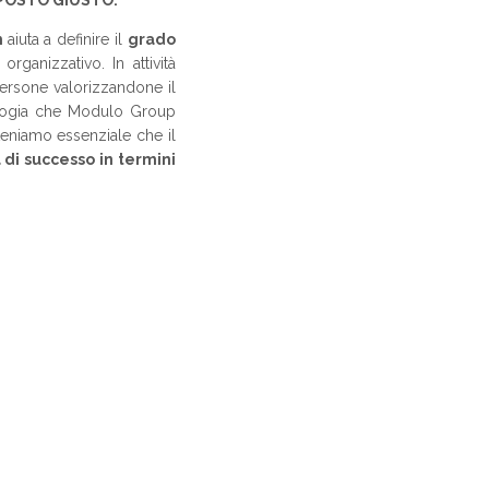
l POSTO GIUSTO.
h
aiuta a definire il
grado
ganizzativo. In attività
ersone valorizzandone il
dologia che Modulo Group
iteniamo essenziale che il
 di successo in termini