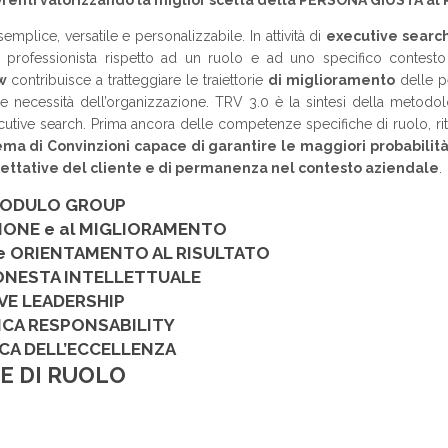
renti valorizzando la miglior scelta della PERSONA GIUSTA a
mplice, versatile e personalizzabile. In attività di
executive searc
 professionista rispetto ad un ruolo e ad uno specifico contesto or
ew
contribuisce a tratteggiare le traiettorie
di miglioramento
delle p
lle necessità dell’organizzazione. TRV 3.0 è la sintesi della meto
 executive search. Prima ancora delle competenze specifiche di ruolo, r
ema di Convinzioni capace di garantire le maggiori probabilità
pettative del cliente e di permanenza nel contesto aziendale
.
MODULO GROUP
AZIONE e al MIGLIORAMENTO
e ORIENTAMENTO AL RISULTATO
ONESTA INTELLETTUALE
VE LEADERSHIP
ICA RESPONSABILITY
CA DELL’ECCELLENZA
E DI RUOLO