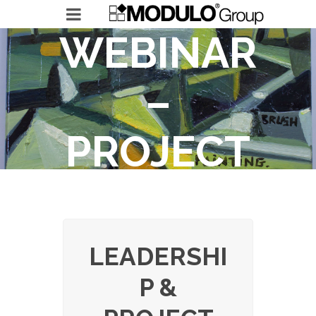
WEBINAR
–
MODULO GROUP
PROJECT
RICERCHE IN ESSERE
LEADERSHIP ACCELERATOR
MANAGEME
LEADERSHI
P &