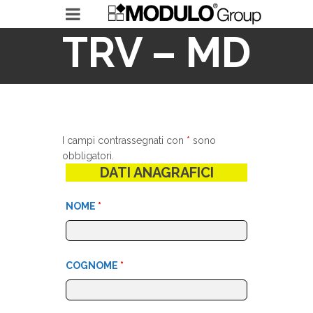
TRV – MD
MODULO GROUP
RICERCHE IN ESSERE
I campi contrassegnati con
*
sono
obbligatori.
LEADERSHIP ACCELERATOR
DATI ANAGRAFICI
NOME
*
COGNOME
*