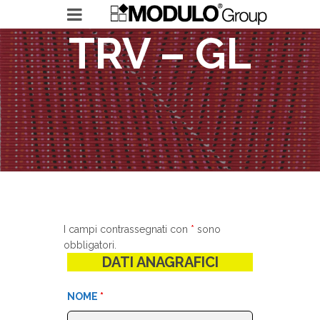
TRV – GL
MODULO GROUP
RICERCHE IN ESSERE
LEADERSHIP ACCELERATOR
I campi contrassegnati con
*
sono
obbligatori.
DATI ANAGRAFICI
NOME
*