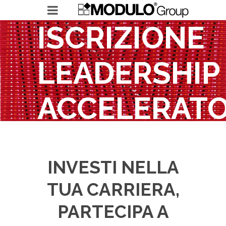
ISCRIZIONE
LEADERSHIP
MODULO GROUP
ACCELERAT
RICERCHE IN ESSERE
LEADERSHIP ACCELERATOR
2020
INVESTI NELLA
TREVISO
TUA CARRIERA,
PARTECIPA A