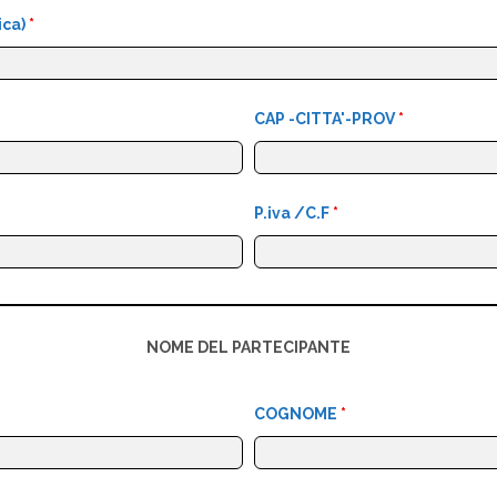
ica)
*
CAP -CITTA'-PROV
*
P.iva /C.F
*
NOME DEL PARTECIPANTE
COGNOME
*