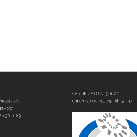
CERTIFICATO N° 9660/1
nicza 57/1
uni en iso 9001:2015 IAF 35; 37
KraKow
12 430 6189