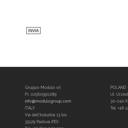
Gruppo Modulo srl
POLAND
P.I. 02560590289
Ul. Urzed
info@modulogroup.com
30-040 
ITALY
Tel. +48 
Via dell'Industria 13 bis
35129 Padova (PD)