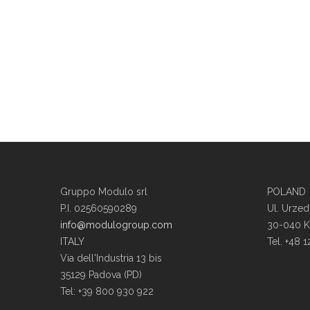
Gruppo Modulo srl
POLAND
P.I. 02560590289
Ul. Urzed
info@modulogroup.com
30-040 
ITALY
Tel. +48 
Via dell'Industria 13 bis
35129 Padova (PD)
Tel: +39 800 930 922