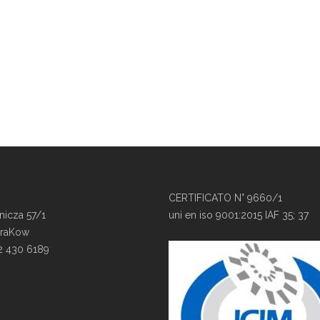
CERTIFICATO N° 9660/1
nicza 57/1
uni en iso 9001:2015 IAF 35; 37
KraKow
12 430 6189