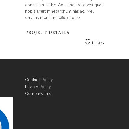
constituam at his. Ad sit nostro consequat,
nobis affert mnesarchum has ad. Mel
ornatus mentitum efficiendi te.
PROJECT DETAILS
1 likes
Cookies Policy
Privacy Policy
Company Info