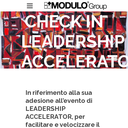
CHECK IN
LEADERSHIP
MODULO GROUP
ACCELERAT
RICERCHE IN ESSERE
LEADERSHIP ACCELERATOR
In riferimento alla sua
adesione all’evento di
LEADERSHIP
ACCELERATOR, per
facilitare e velocizzare il